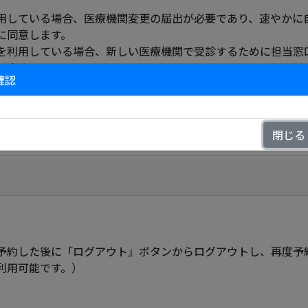
用している場合、医療機関変更の届出が必要であり、速やかに
に同意します。
を利用している場合、新しい医療機関で受診するために担当窓
います。
確認
要な事項について十分な説明を受け、質問もなく納得しており
す。
閉じる
予約した後に「ログアウト」ボタンからログアウトし、再度予
利用可能です。）