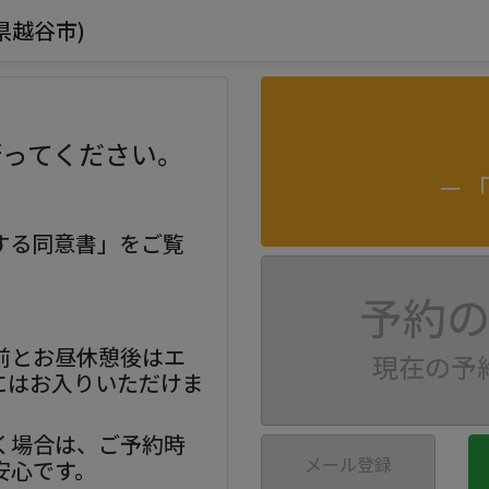
県越谷市)
行ってください。
－
する同意書」をご覧
予約
前とお昼休憩後はエ
現在の予
にはお入りいただけま
く場合は、ご予約時
メール登録
安心です。